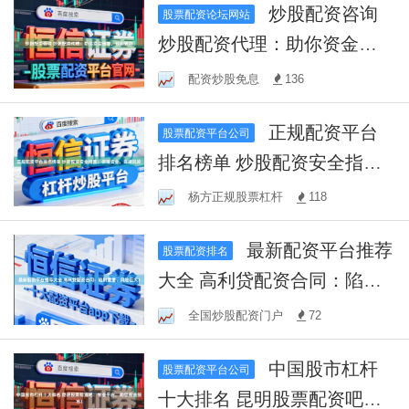
炒股配资咨询
股票配资论坛网站
炒股配资代理：助你资金倍
增，轻松获利
配资炒股免息
136
正规配资平台
股票配资平台公司
排名榜单 炒股配资安全指
南：保障资金，规避风险
杨方正规股票杠杆
118
最新配资平台推荐
股票配资排名
大全 高利贷配资合同：陷阱
重重，风险巨大！
全国炒股配资门户
72
中国股市杠杆
股票配资平台公司
十大排名 昆明股票配资吧：