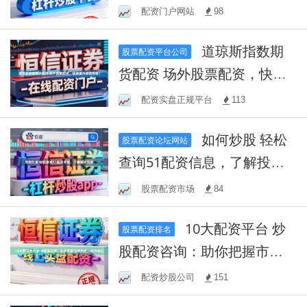
梦想！
配资门户网站
98
道琼斯指数期
股票配资平台公司
货配资 场外股票配资，快速
提升投资回报！
配资实盘正规平台
113
如何炒股 轻松
股票配资论坛网站
查询51配资信息，了解投资
风险
股票配资市场
84
10大配资平台 炒
股票配资排名
股配资咨询：助你把握市场
先机，提升收益
配资炒股公司
151